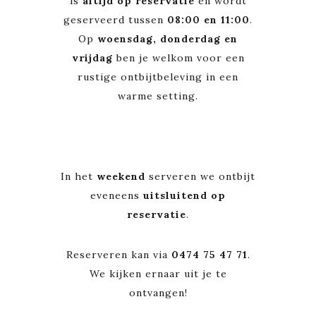
is
altijd op reservatie
en wordt
geserveerd tussen
08:00 en 11:00
.
Op
woensdag, donderdag en
vrijdag
ben je welkom voor een
rustige ontbijtbeleving in een
warme setting.
In het
weekend
serveren we ontbijt
eveneens
uitsluitend op
reservatie
.
Reserveren kan via
0474 75 47 71
.
We kijken ernaar uit je te
ontvangen!